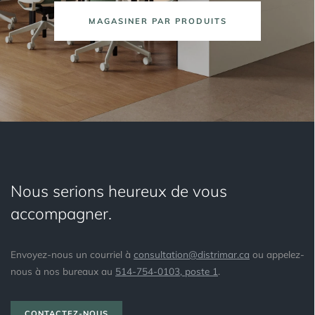
MAGASINER PAR PRODUITS
Nous serions heureux de vous
accompagner.
Envoyez-nous un courriel à
consultation@distrimar.ca
ou appelez-
nous à nos bureaux au
514-754-0103, poste 1
.
CONTACTEZ-NOUS