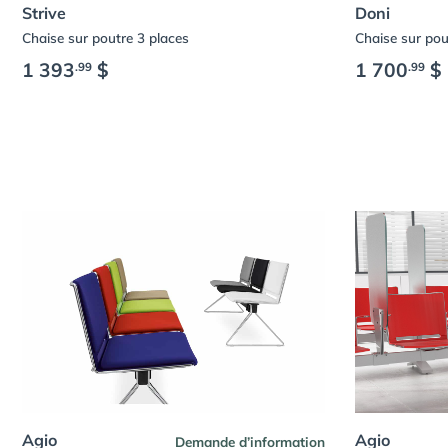
Strive
Doni
Chaise sur poutre 3 places
Chaise sur pou
1 393
$
1 700
$
.99
.99
Agio
Agio
Demande d’information