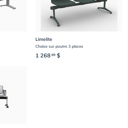
Limelite
Chaise sur poutre 3 places
1 268
$
.99