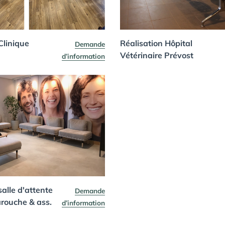
Clinique
Réalisation Hôpital
Demande
Vétérinaire Prévost
d’information
salle d'attente
Demande
arouche & ass.
d’information