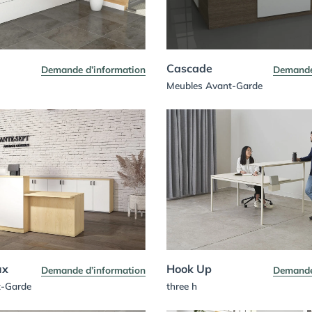
Cascade
Demande d’information
Demande
Meubles Avant-Garde
ux
Hook Up
Demande d’information
Demande
t-Garde
three h