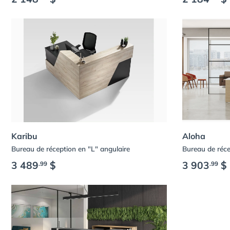
Karibu
Aloha
Bureau de réception en "L" angulaire
Bureau de réce
3 489
$
3 903
$
.99
.99