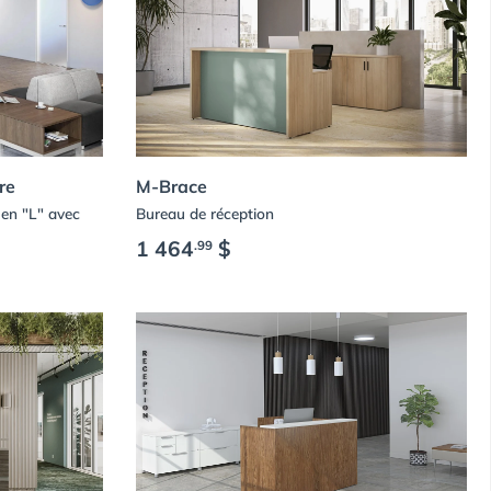
re
M-Brace
en "L" avec
Bureau de réception
1 464
$
.99