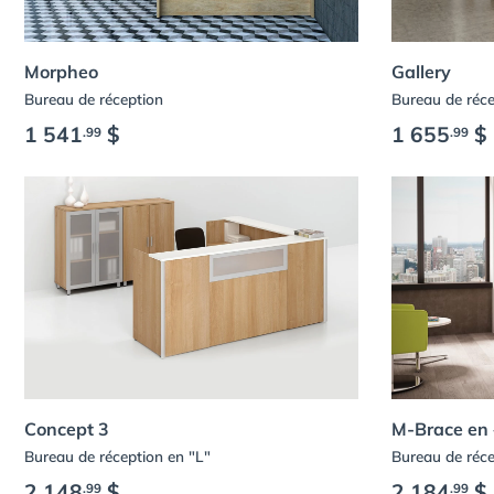
Morpheo
Gallery
Bureau de réception
Bureau de réce
1 541
$
1 655
$
.99
.99
Concept 3
M-Brace en 
Bureau de réception en "L"
Bureau de réce
2 148
$
2 184
$
.99
.99