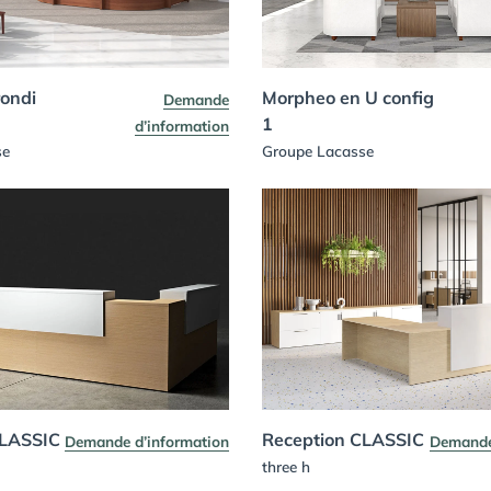
ondi
Morpheo en U config
Demande
1
d’information
se
Groupe Lacasse
CLASSIC
Reception CLASSIC
Demande d’information
Demande
three h