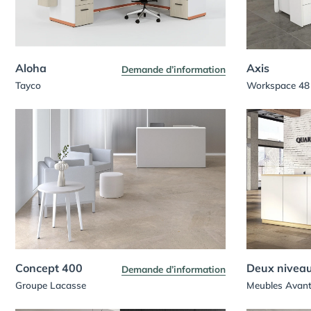
Aloha
Axis
Demande d’information
Tayco
Workspace 48
Concept 400
Deux nivea
Demande d’information
Groupe Lacasse
Meubles Avan