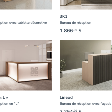
3K1
ption avec tablette décorative
Bureau de réception
1 866
$
.99
« L »
Linead
ption en "L"
Bureau de réception avec façade 
2 254
$
.99