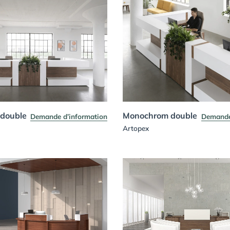
double
Monochrom double
Demande d’information
Demande
Artopex