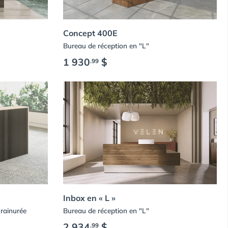
Concept 400E
Bureau de réception en "L"
1 930
$
.99
Inbox en « L »
rainurée
Bureau de réception en "L"
2 934
$
.99