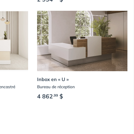
Inbox en « U »
encastré
Bureau de réception
4 862
$
.99