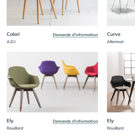
Colori
Curve
Demande d’information
A.D.I
Allermuir
Ely
Ely
Demande d’information
Rouillard
Rouillard